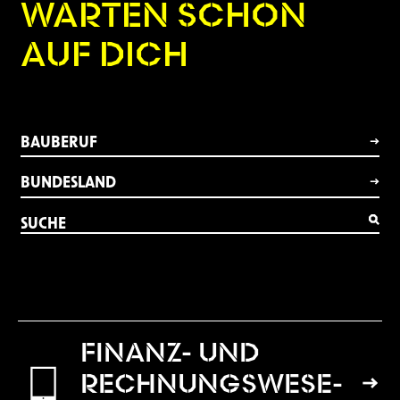
WARTEN SCHON
AUF DICH
BAUBERUF
BUNDESLAND
FI­NANZ- UND
RECH­NUNGS­WE­SE­