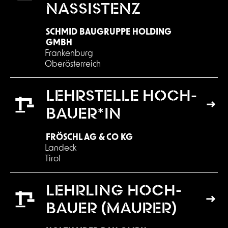
N­AS­SIS­TENZ
SCHMID BAUGRUPPE HOLDING
GMBH
Frankenburg
Oberösterreich
LEHR­STEL­LE HOCH­
BAU­ER*IN
FRÖSCHL AG & CO KG
Landeck
Tirol
LEHR­LING HOCH­
BAU­ER (MAU­RER)