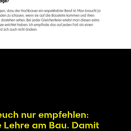
mage?
gen, dass der Hochbauer ein respektabler Beruf ist. Man braucht ja
nden zu schauen, wenn sie auf die Baustelle kommen und ihren
 dastehen sehen. Bei jeder Gleichenfeier erlebt man diesen extra
e errichtet haben. Ich empfinde das auf jeden Fall als einen
d sich auch nicht ändern.
euch nur empfehlen:
e Lehre am Bau. Damit