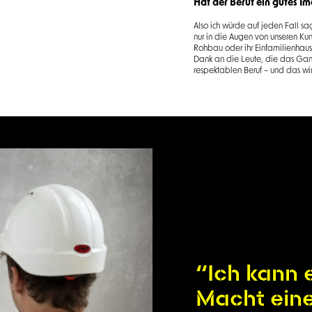
Hat der Beruf ein gutes I
Also ich würde auf jeden Fall sa
nur in die Augen von unseren Ku
Rohbau oder ihr Einfamilienhaus
Dank an die Leute, die das Ganz
respektablen Beruf – und das wir
“Ich kann 
Macht ein