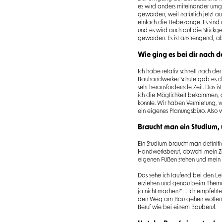
es wird anders miteinander umgeg
geworden, weil natürlich jetzt a
einfach die Hebezange. Es sind
und es wird auch auf die Stückgew
geworden. Es ist anstrengend, aber
Wie ging es bei dir nach d
Ich habe relativ schnell nach d
Bauhandwerker Schule gab es die
sehr herausfordernde Zeit. Das i
ich die Möglichkeit bekommen, 
konnte. Wir haben Vermietung, w
ein eigenes Planungsbüro. Also wi
Braucht man ein Studium, 
Ein Studium braucht man definitiv 
Handwerksberuf, obwohl mein Zeugn
eigenen Füßen stehen und mein 
Das sehe ich laufend bei den Leh
erziehen und genau beim Thema 
ja nicht machen!“ … Ich empfehl
den Weg am Bau gehen wollen. S
Beruf wie bei einem Bauberuf.