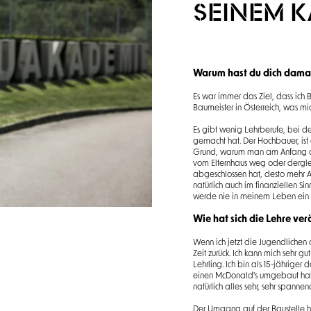
SEINEM 
Warum hast du dich damal
Es war immer das Ziel, dass ich
Baumeister in Österreich, was mic
Es gibt wenig Lehrberufe, bei 
gemacht hat. Der Hochbauer, ist e
Grund, warum man am Anfang di
vom Elternhaus weg oder dergl
abgeschlossen hat, desto mehr 
natürlich auch im finanziellen 
werde nie in meinem Leben ein 
Wie hat sich die Lehre ve
Wenn ich jetzt die Jugendlichen 
Zeit zurück. Ich kann mich sehr 
Lehrling. Ich bin als 15-jährige
einen McDonald's umgebaut ha
natürlich alles sehr, sehr spannen
Der Umgang auf der Baustelle hat 