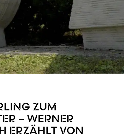
RLING ZUM
TER – WERNER
H ERZÄHLT VON