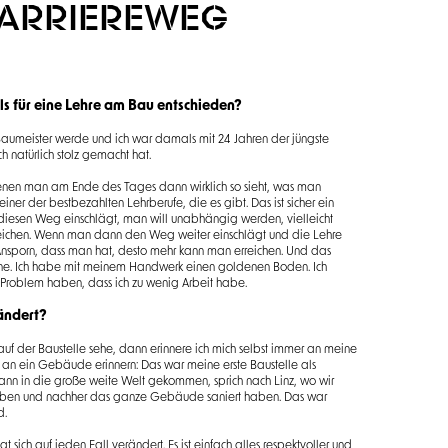
KARRIEREWEG
s für eine Lehre am Bau entschieden?
 Baumeister werde und ich war damals mit 24 Jahren der jüngste
h natürlich stolz gemacht hat.
denen man am Ende des Tages dann wirklich so sieht, was man
iner der bestbezahlten Lehrberufe, die es gibt. Das ist sicher ein
esen Weg einschlägt, man will unabhängig werden, vielleicht
eichen. Wenn man dann den Weg weiter einschlägt und die Lehre
Ansporn, dass man hat, desto mehr kann man erreichen. Und das
Sinne. Ich habe mit meinem Handwerk einen goldenen Boden. Ich
Problem haben, dass ich zu wenig Arbeit habe.
rändert?
auf der Baustelle sehe, dann erinnere ich mich selbst immer an meine
gut an ein Gebäude erinnern: Das war meine erste Baustelle als
r dann in die große weite Welt gekommen, sprich nach Linz, wo wir
ben und nachher das ganze Gebäude saniert haben. Das war
d.
sich auf jeden Fall verändert. Es ist einfach alles respektvoller und