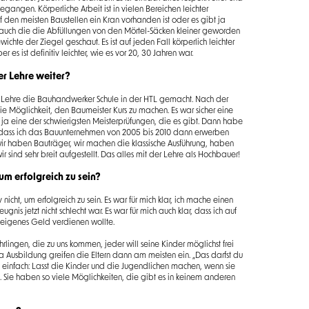
angen. Körperliche Arbeit ist in vielen Bereichen leichter
uf den meisten Baustellen ein Kran vorhanden ist oder es gibt ja
 auch die die Abfüllungen von den Mörtel-Säcken kleiner geworden
ichte der Ziegel geschaut. Es ist auf jeden Fall körperlich leichter
 es ist definitiv leichter, wie es vor 20, 30 Jahren war.
er Lehre weiter?
er Lehre die Bauhandwerker Schule in der HTL gemacht. Nach der
 Möglichkeit, den Baumeister Kurs zu machen. Es war sicher eine
st ja eine der schwierigsten Meisterprüfungen, die es gibt. Dann habe
dass ich das Bauunternehmen von 2005 bis 2010 dann erwerben
ir haben Bauträger, wir machen die klassische Ausführung, haben
r sind sehr breit aufgestellt. Das alles mit der Lehre als Hochbauer!
um erfolgreich zu sein?
nicht, um erfolgreich zu sein. Es war für mich klar, ich mache einen
is jetzt nicht schlecht war. Es war für mich auch klar, dass ich auf
eigenes Geld verdienen wollte.
rlingen, die zu uns kommen, jeder will seine Kinder möglichst frei
Ausbildung greifen die Eltern dann am meisten ein. „Das darfst du
e einfach: Lasst die Kinder und die Jugendlichen machen, wenn sie
ie haben so viele Möglichkeiten, die gibt es in keinem anderen