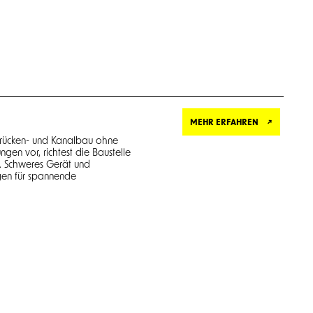
MEHR ERFAHREN
 Brücken- und Kanalbau ohne
gen vor, richtest die Baustelle
k. Schweres Gerät und
en für spannende