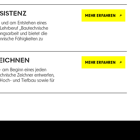
SISTENZ
MEHR ERFAHREN
n und am Entstehen eines
Lehrberuf „Bautechnische
zungsarbeit und bietet die
nnische Fähigkeiten zu
EICHNEN
MEHR ERFAHREN
- am Beginn eines jeden
chnische Zeichner entwerfen,
Hoch- und Tiefbau sowie für