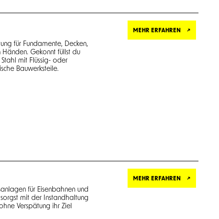
MEHR ERFAHREN
tung für Fundamente, Decken,
n Händen. Gekonnt füllst du
Stahl mit Flüssig- oder
ische Bauwerksteile.
MEHR ERFAHREN
eisanlagen für Eisenbahnen und
sorgst mit der Instandhaltung
ohne Verspätung ihr Ziel