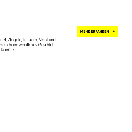
MEHR ERFAHREN
el, Ziegeln, Klinkern, Stahl und
dein handwerkliches Geschick
 Kanäle.